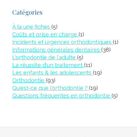
Catégories
Articles Count
À la une fiches
(5)
Articles Count
Coûts et prise en charge
(1)
Article
Incidents et urgences orthodontiques
(1)
Articles C
Informations générales dentaires
(38)
Articles Count
L'orthodontie de l'adulte
(5)
Articles Count
La réussite d'un traitement
(11)
Articles Coun
Les enfants & les adolescents
(19)
Articles Count
Orthodontie
(93)
Articles Count
Qu'est-ce que l'orthodontie ?
(19)
Article
Questions fréquentes en orthodontie
(5)