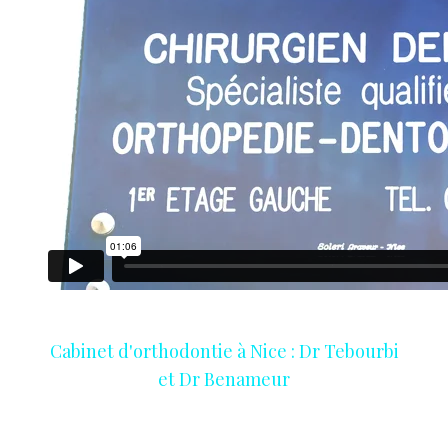
Cabinet d'orthodontie à Nice : Dr Tebourbi
et Dr Benameur