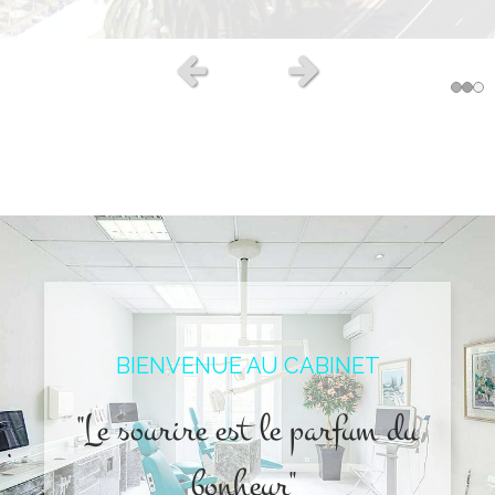
Slide précédent
Slide suivant
BIENVENUE AU CABINET
"Le sourire est le parfum du
bonheur"