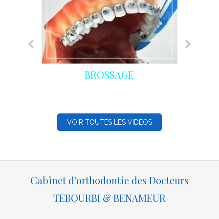
La période de contention
Impa
orthodontique
s
VOIR TOUTES LES VIDÉOS
Cabinet d'orthodontie des Docteurs
TEBOURBI & BENAMEUR