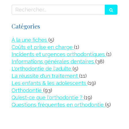
Rechercher
Catégories
Articles Count
À la une fiches
(5)
Articles Count
Coûts et prise en charge
(1)
Article
Incidents et urgences orthodontiques
(1)
Articles C
Informations générales dentaires
(38)
Articles Count
L'orthodontie de l'adulte
(5)
Articles Count
La réussite d'un traitement
(11)
Articles Coun
Les enfants & les adolescents
(19)
Articles Count
Orthodontie
(93)
Articles Count
Qu'est-ce que l'orthodontie ?
(19)
Article
Questions fréquentes en orthodontie
(5)