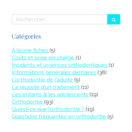
Rechercher
Catégories
Articles Count
À la une fiches
(5)
Articles Count
Coûts et prise en charge
(1)
Article
Incidents et urgences orthodontiques
(1)
Articles C
Informations générales dentaires
(38)
Articles Count
L'orthodontie de l'adulte
(5)
Articles Count
La réussite d'un traitement
(11)
Articles Coun
Les enfants & les adolescents
(19)
Articles Count
Orthodontie
(93)
Articles Count
Qu'est-ce que l'orthodontie ?
(19)
Article
Questions fréquentes en orthodontie
(5)