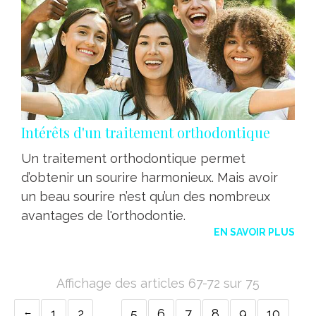
Intérêts d'un traitement orthodontique
Un traitement orthodontique permet
d’obtenir un sourire harmonieux. Mais avoir
un beau sourire n’est qu’un des nombreux
avantages de l'orthodontie.
EN SAVOIR PLUS
Affichage des articles 67-72 sur 75
1
2
…
5
6
7
8
9
10