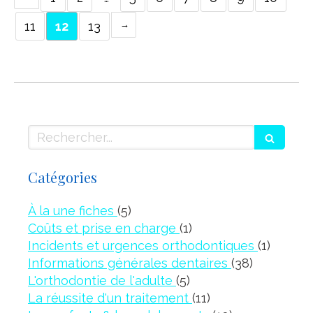
11
12
13
Rechercher
Catégories
Articles Count
À la une fiches
(5)
Articles Count
Coûts et prise en charge
(1)
Article
Incidents et urgences orthodontiques
(1)
Articles C
Informations générales dentaires
(38)
Articles Count
L'orthodontie de l'adulte
(5)
Articles Count
La réussite d'un traitement
(11)