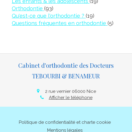
Articles Coun
Les enfants & les adolescents
(19)
Articles Count
Orthodontie
(93)
Articles Count
Qu'est-ce que l'orthodontie ?
(19)
Article
Questions fréquentes en orthodontie
(5)
Cabinet d'orthodontie des Docteurs
TEBOURBI & BENAMEUR
2 rue vernier
06000
Nice
Afficher le téléphone
Politique de confidentialité et charte cookie
Mentions légales